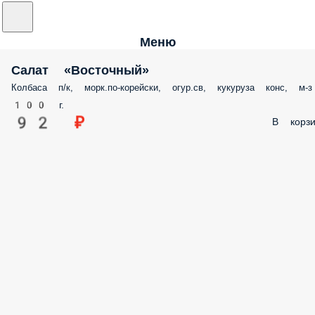
Меню
Салат «Восточный»
Колбаса п/к, морк.по-корейски, огур.св, кукуруза конс, м-з
100 г.
92 ₽
В корз