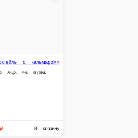
вь отварная, яйцо, лук, майонез, зелень