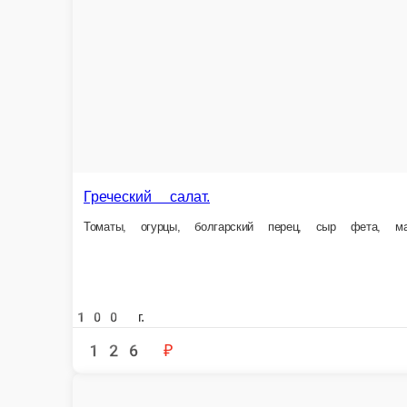
Салат»Уралочка»
Колбаса полукопченая, картофель отварной, маринованные огурцы, яйц
100 г.
92 ₽