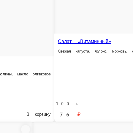
-
о, лук репчатый, майонез
100 г.
66 ₽
В корзину
В