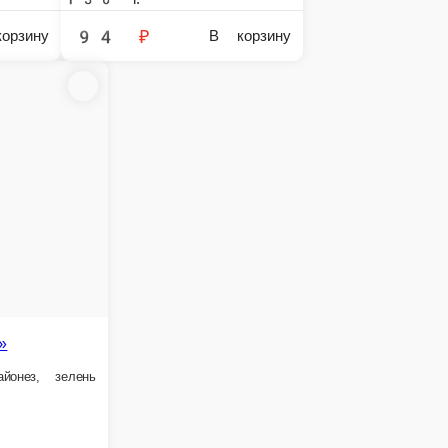
ветной»
ский, свежая капуста, огурец, морковь, кукуруза, зелень, масло
В корзину