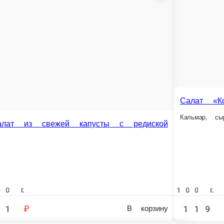
й каприз»
цо, сыр, маринованный лук, майонез
Салат «Зимний» с ветчиной
Ветчина, картофель, маринованные огурцы, морко