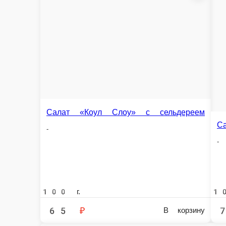
Салат «Восхищение»
Салат «Женски
Курица, томаты, огурец, сыр, майонез, зелень
Курица отварная, яй