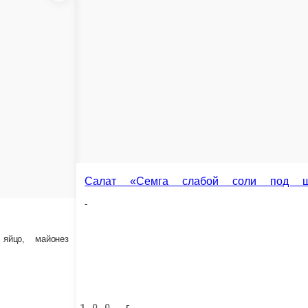
Салат «Фасолька»
лень, масло
Ветчина, томаты, фасоль, сыр, яйцо, майонез
Салат из крабовы
Крабовые палочки, рис, 
100 г.
100 г.
105 ₽
93 ₽
В корзину
В корзину