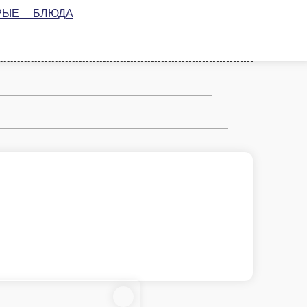
ат»Кучеряшка»
а отварная, свекла отварная, сыр, арахис, майонез, зелень
 ₽
В корзину