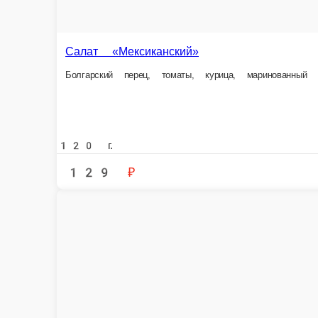
Отварная курица, краб
100 г.
100 г.
92 ₽
125 ₽
В корзину