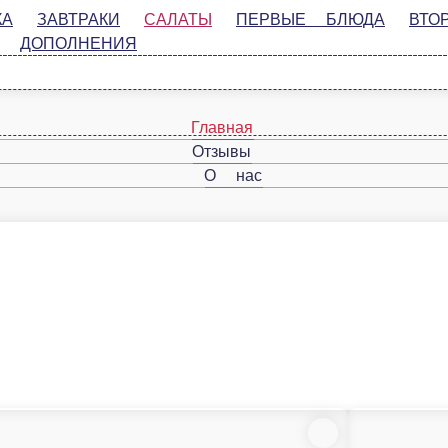
АВТРАКИ
САЛАТЫ
ПЕРВЫЕ БЛЮДА
ВТОРЫЕ БЛЮДА
ПОЛНЕНИЯ
Салат «Восточный»
Сал
Колбаса п/к, морк.по-корейски, огур.св, кукуруза конс, м-з
Куриц
ыр, лук, майонез
100 г.
100 г.
92 ₽
115
В корзину
В корзину