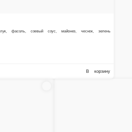
овые палочки, томаты, кукуруза, сыр, лук, зелень, майонез
100 г.
105 ₽
В корзину
Салат из свежей моркови с чесноком и ма