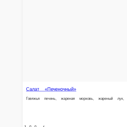
Салат «Весенний»
Салат из свеклы с чесноком
Свежая капуста, огурец, зе
-
100 г.
100 г.
73 ₽
75 ₽
В корзину