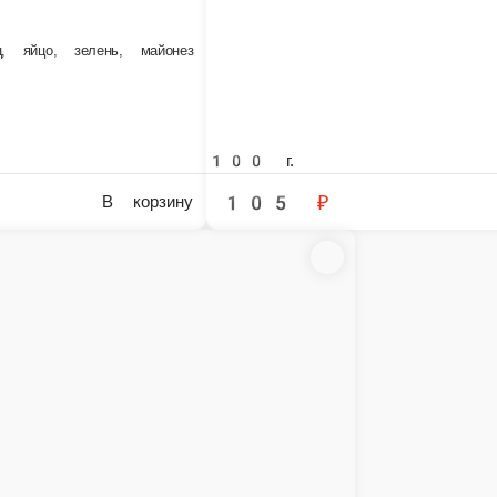
т «Красное море»
вые палочки, томаты, яйцо, майонез
Салат «Кура с ананасом»
Курица отварная, ананас, кукуруза, сыр, яйцо, л
100 г.
 ₽
125 ₽
В корзину