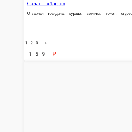
Сала
Крабо
Салат «Ветчинный с картофелем»
Ветчина, картофель, кукуруза, огурец, яйцо, зелень, майонез
100 г.
100 г.
97 ₽
101
В корзину