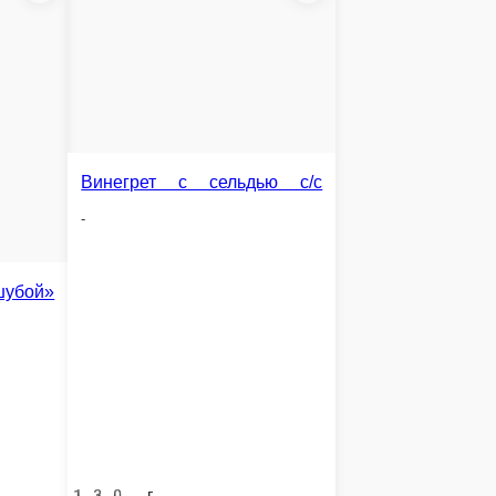
х палочек с рисом
кукуруза, яйцо, лук, зелень, майонез
В корзину