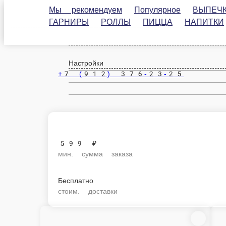
Мы рекомендуем
Популярное
ВЫПЕЧКА
З
ГАРНИРЫ
РОЛЛЫ
ПИЦЦА
НАПИТКИ
ДО
Салат «Восторг»
Курица отварная, шампиньоны, свежие огурцы, морковь по-корейски, с
100 г.
125 ₽