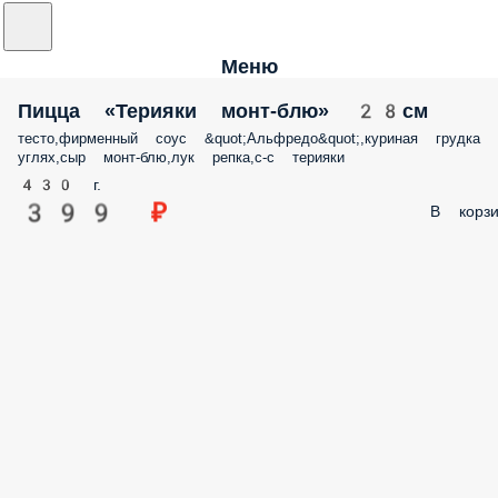
Меню
Пицца «Терияки монт-блю» 28см
тесто,фирменный соус &quot;Альфредо&quot;,куриная грудка 
углях,сыр монт-блю,лук репка,с-с терияки
430 г.
399 ₽
В корзи