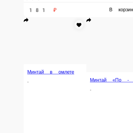
Минтай жареный 
Минтай под шпинатным соусом
-
-
100 г.
85 г.
199 ₽
189 ₽
В корзину
В