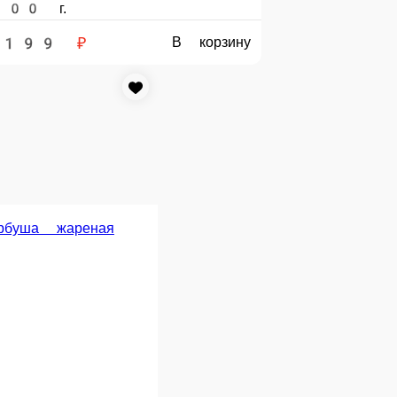
Горбуша в луковой корочке
-
120 г.
219 ₽
В корзину