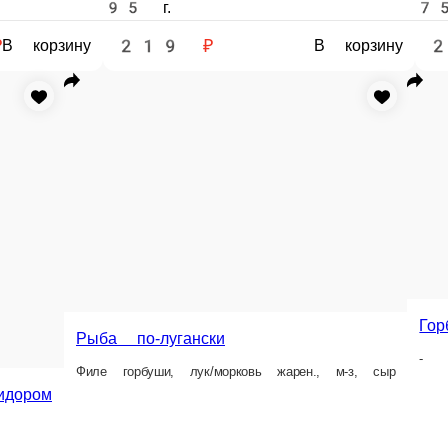
уша по -Дижонски
Судак запечённый с томатом и сыром
Мо
-
Цен
210 г.
100 г
 ₽
379 ₽
26
В корзину
В корзину