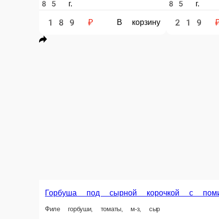
Горб
-
Рулетик из скумбрии с овощами и сыром
Филе скумбрии, лук/морковь жарен., сыр, соевый с-с, кунжут
135 г.
90 г.
229 ₽
219
В корзину