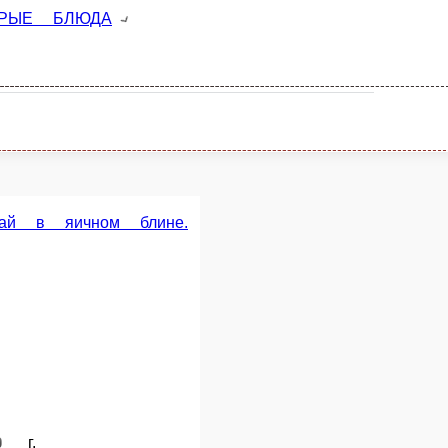
интай в сливочном-грибном соусе
г.
09 ₽
В корзину