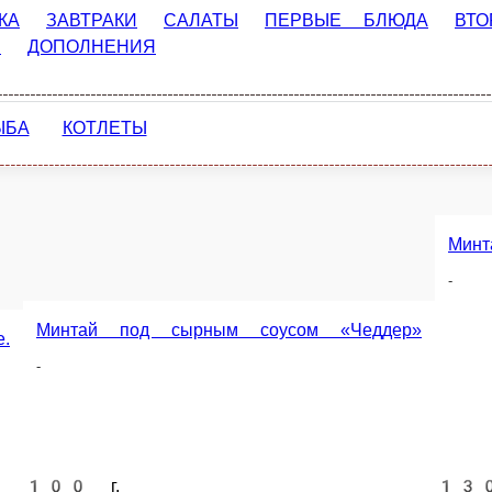
Минтай в омлете
Минтай «По - лугански.»
ичном блине.
-
-
М
-
100 г.
100 г.
100 
189 ₽
189 ₽
2
В корзину
В корзину
В корзину