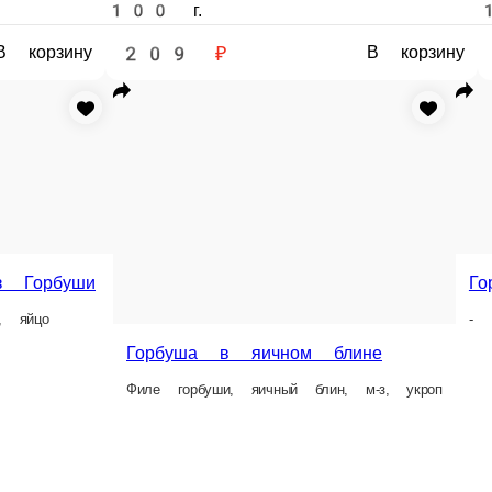
по-лугански
Горбуша в картофельной стружке
рбуши, лук/морковь жарен., м-з, сыр
-
120 г.
₽
219 ₽
В корзину
В корзину