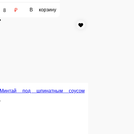
Горбуша жареная
-
 г.
219 ₽
В корзину