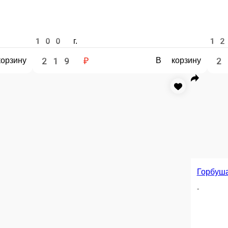
усом тар-тар
.огур., лук, м-з, сыр
В корзину
 заказа или самовывозом из точки продаж. При оформлении заказа укажит