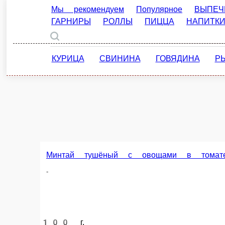
Минтай в я
-
Минтай под сырным соусом «Чеддер»
-
100 г.
130 г.
215 ₽
228 ₽
В корзину