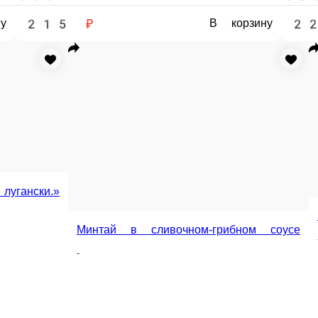
Бризоль из Горбуши
с луком
Горбуша в яичном блине
Филе горбуши, яйцо
Филе горбуши, яичный блин, м-з, укроп
85 г.
95 г.
75
219 ₽
219 ₽
 корзину
В корзину
В корзину