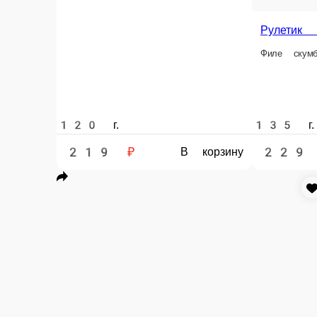
Картой
Оплата производится банковской картой курьеру при д
Морской окунь жареный на углях (ве
Морской окунь жареный на углях (весов
Главная
ВТОРЫЕ БЛЮДА
РЫБА
Морской окунь жареный на углях (весовой)