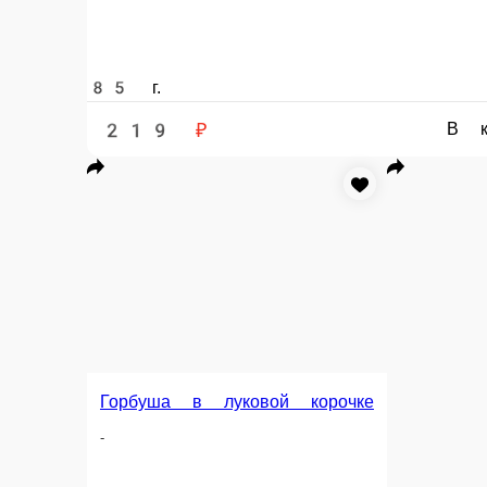
Горбуша под со
Стейк из семги на углях (весовой)
Филе горбуши, маринов
Цена за 100 гр
100 г.
110 г.
680 ₽
219 ₽
В корзину
Информация об оплате
Наличный расчёт
Оплата производится наличными курьеру при доставке